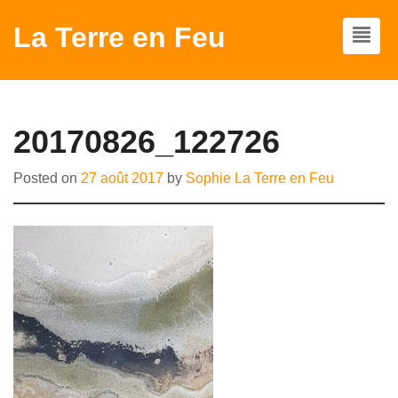
La Terre en Feu
20170826_122726
Posted on
27 août 2017
by
Sophie La Terre en Feu