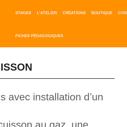
STAGES
L’ATELIER
CRÉATIONS
BOUTIQUE
CON
FICHES PÉDAGOGIQUES
UISSON
s avec installation d’un
cuisson au gaz, une