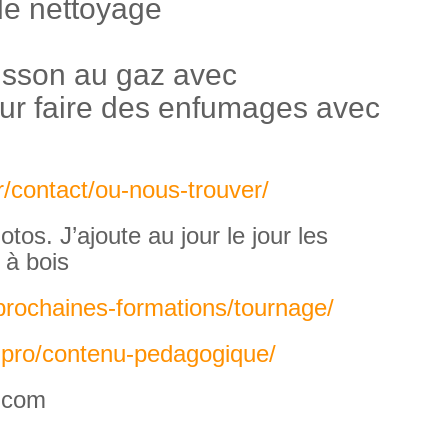
 le nettoyage
isson au gaz avec
ur faire des enfumages avec
fr/contact/ou-nous-trouver/
tos. J’ajoute au jour le jour les
 à bois
r-prochaines-formations/tournage/
ns-pro/contenu-pedagogique/
l.com