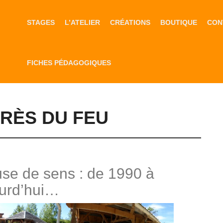
STAGES
L’ATELIER
CRÉATIONS
BOUTIQUE
CON
FICHES PÉDAGOGIQUES
GRÈS DU FEU
use de sens : de 1990 à
urd’hui…