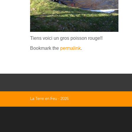
Tiens voici un gros poisson rouge!!
Bookmark the
permalink
.
La Terre en Feu
- 2026