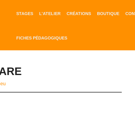
STAGES
L’ATELIER
CRÉATIONS
BOUTIQUE
CON
FICHES PÉDAGOGIQUES
MARE
Feu