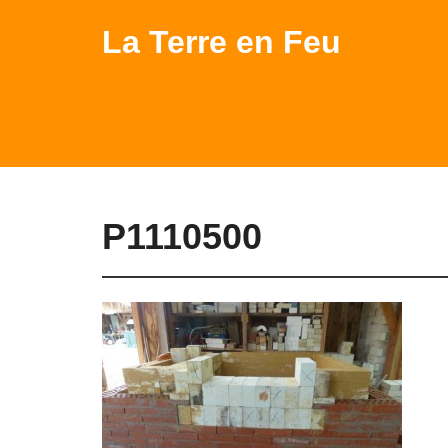
La Terre en Feu
P1110500