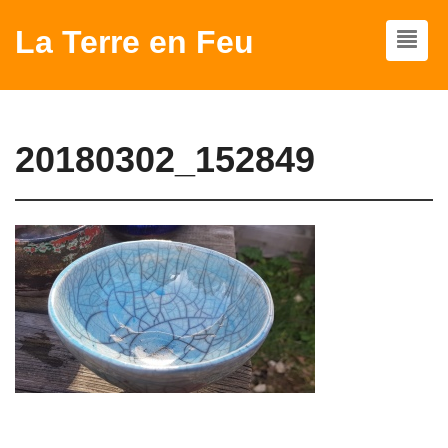
La Terre en Feu
20180302_152849