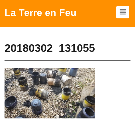
La Terre en Feu
20180302_131055