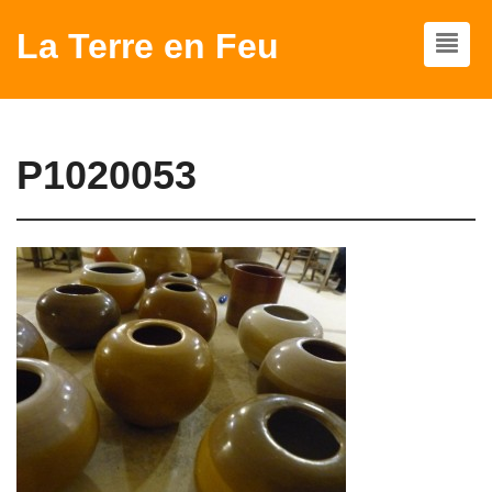
La Terre en Feu
P1020053