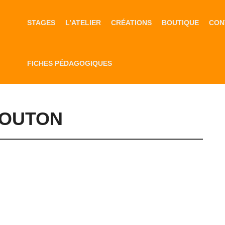
STAGES
L’ATELIER
CRÉATIONS
BOUTIQUE
CON
FICHES PÉDAGOGIQUES
BOUTON