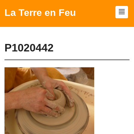
La Terre en Feu
P1020442