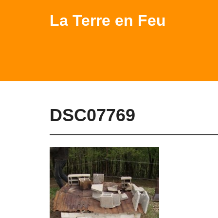
La Terre en Feu
DSC07769